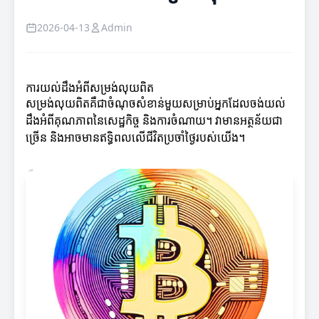
2026-04-13
Admin
ការយល់ដឹងអំពីសម្រង់លុយពិត
សម្រង់លុយពិតគឺជាចំណុចសំខាន់មួយសម្រាប់អ្នកដែលចង់យល់
ដឹងអំពីគុណភាពនៃសេដ្ឋកិច្ច និងការចំណាយ។ វាមានអត្ថន័យជា
ច្រើន និងអាចមានឥទ្ធិពលលើជីវិតប្រចាំថ្ងៃរបស់យើង។