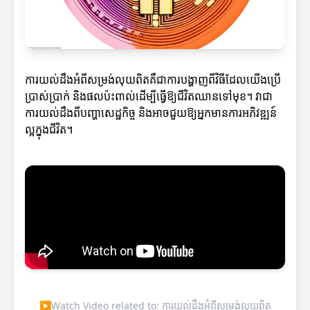
ការយល់ដឹងអំពីសម្រង់លុយពិតគឺជាការបង្ហាញពីវិធីដែលយើងប្រើ
ប្រាស់ប្រាក់ និងផលប៉ះពាល់ដើម្បីធ្វើឱ្យជីវិតឈានទៅមុខ។ វាជា
ការយល់ដឹងពីបញ្ហាសេដ្ឋកិច្ច និងអាចជួយឱ្យអ្នកមានការអភិវឌ្ឍន៍
ល្អក្នុងជីវិត។
▶
Watch Video related to: ការយល់ដឹងអំពីសម្រង់លុយពិត