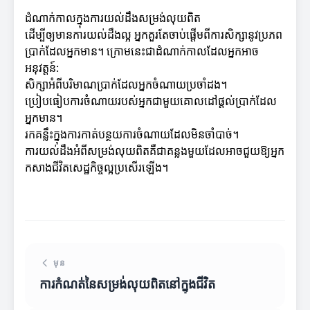
ដំណាក់កាលក្នុងការយល់ដឹងសម្រង់លុយពិត
ដើម្បីឲ្យមានការយល់ដឹងល្អ អ្នកគួរតែចាប់ផ្តើមពីការសិក្សានូវប្រភព
ប្រាក់ដែលអ្នកមាន។ ក្រោមនេះជាដំណាក់កាលដែលអ្នកអាច
អនុវត្តន៍:
សិក្សាអំពីបរិមាណប្រាក់ដែលអ្នកចំណាយប្រចាំដង។
ប្រៀបធៀបការចំណាយរបស់អ្នកជាមួយគោលដៅផ្តល់ប្រាក់ដែល
អ្នកមាន។
រកគន្លឹះក្នុងការកាត់បន្ថយការចំណាយដែលមិនចាំបាច់។
ការយល់ដឹងអំពីសម្រង់លុយពិតគឺជាគន្លងមួយដែលអាចជួយឱ្យអ្នក
កសាងជីវិតសេដ្ឋកិច្ចល្អប្រសើរឡើង។
មុន
ការកំណត់នៃសម្រង់លុយពិតនៅក្នុងជីវិត