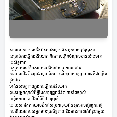
តាមរយៈការយល់ដឹងពីសម្រង់លុយពិត អ្នកអាចប្រើប្រាស់វា
សម្រាប់ការធ្វើការវិនិយោគ និងការបង្កើនចំណូលបានយ៉ាងមាន
ប្រសិទ្ធភាព។
អត្ថប្រយោជន៍នៃការយល់ដឹងអំពីសម្រង់លុយពិត
ការយល់ដឹងពីសម្រង់លុយពិតអាចនាំឲ្យមានអត្ថប្រយោជន៍ជាច្រើន
ដូចជា៖
បង្កើនសមត្ថភាពក្នុងការធ្វើការវិនិយោគ
ជួយឱ្យអ្នកស្គាល់ពីអ្វីដែលគួរត្រួតពិនិត្យកាន់តែច្បាស់
បង្កើនការយល់ដឹងអំពីទីផ្សារប្រាក់
ដោយសារតែការយល់ដឹងពីសម្រង់លុយពិត អ្នកអាចធ្វើឲ្យការធ្វើ
ការវិនិយោគរបស់អ្នកមានប្រសិទ្ធភាព និងមានការពាក់ព័ន្ធជាមួយ