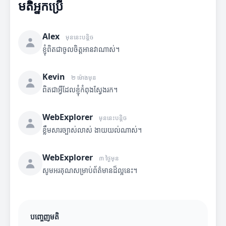
មតិអ្នកប្រើ
Alex
មុននេះបន្តិច
ខ្ញុំពិតជាចូលចិត្តអានវាណាស់។
Kevin
២ ម៉ោងមុន
ពិតជាអ្វីដែលខ្ញុំកំពុងស្វែងរក។
WebExplorer
មុននេះបន្តិច
ខ្លឹមសារច្បាស់លាស់ ងាយយល់ណាស់។
WebExplorer
៣ ថ្ងៃមុន
សូមអរគុណសម្រាប់ព័ត៌មានដ៏ល្អនេះ។
បញ្ចេញមតិ