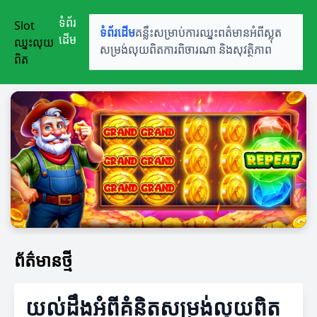
ទំព័រ
Slot
ទំព័រដើម
គន្លឹះសម្រាប់ការឈ្នះ
ពត៌មានអំពីស្លុត
ដើម
ឈ្នះលុយ
សម្រង់លុយពិត
ការពិចារណា និងសុវត្ថិភាព
ពិត
ព័ត៌មានថ្មី
យល់ដឹងអំពីគំនិតសម្រង់លុយពិត