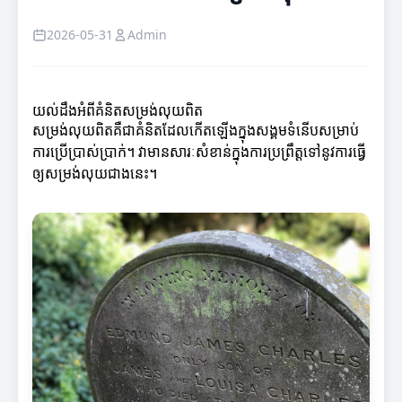
2026-05-31
Admin
យល់ដឹងអំពីគំនិតសម្រង់លុយពិត
សម្រង់លុយពិតគឺជាគំនិតដែលកើតឡើងក្នុងសង្គមទំនើបសម្រាប់
ការប្រើប្រាស់ប្រាក់។ វាមានសារៈសំខាន់ក្នុងការប្រព្រឹត្តទៅនូវការធ្វើ
ឲ្យសម្រង់លុយជាងនេះ។