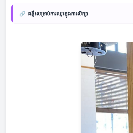
🔗
គន្លឹះសម្រាប់ការឈ្នះក្នុងការសិក្សា