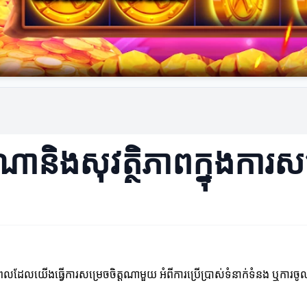
ិងសុវត្ថិភាពក្នុងការសម្រេ
េលដែលយើងធ្វើការសម្រេចចិត្តណាមួយ អំពីការប្រើប្រាស់ទំនាក់ទំនង ឬការចូលរួ