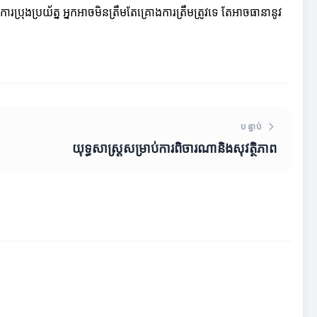
ប្រុងប្រយ័ត្ន អ្នកអាចមិនត្រឹមតែគ្រោងការត្រឹមត្រូវទេ តែអាចធានានូវ
បន្ទាប់
យុទ្ធសាស្ត្រសម្រាប់ការពិចារណានិងសុវត្ថិភាព