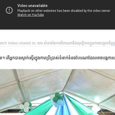
tch Video related to: សារៈសំខាន់នៃការពិចារណានិងសុវត្ថិភាពក្នុងការសម្រេចចិត្តប្រច
មុខ។ តើអ្នកបានស្ទាក់ស្ទើរក្នុងការប្រើប្រាស់ទំនាក់ទំនងបែបណាដែលអាចបង្កការបង្