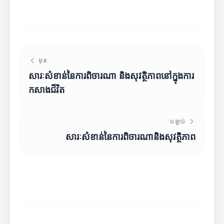
មុន
សារៈសំខាន់នៃការពិចារណា និងសុវត្ថិភាពនៅក្នុងការ
កសាងជីវិត
បន្ទាប់
សារៈសំខាន់នៃការពិចារណានិងសុវត្ថិភាព