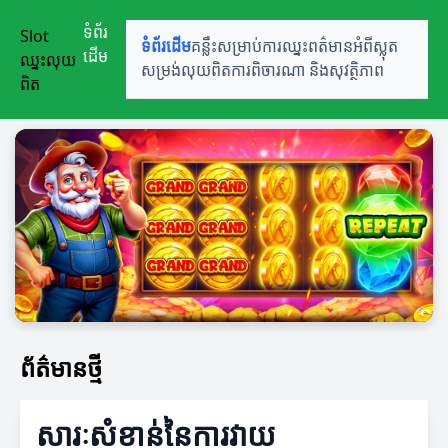
ទំព័រ
Slot
ទំព័រដើម
គន្លឹះសម្រាប់ការឈ្នះ
ពត៌មានអំពីស្លុត
ដើម
ឈ្នះលុយ
សម្រង់លុយពិត
ការពិចារណា និងសុវត្ថិភាព
ពិត
ព័ត៌មានថ្មី
សារៈសំខាន់នៃការវាយ