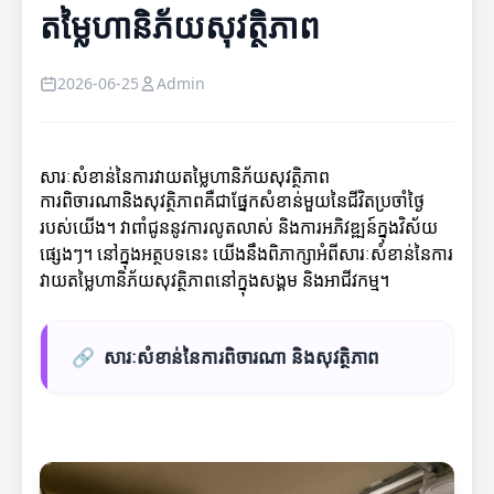
តម្លៃហានិភ័យសុវត្ថិភាព
2026-06-25
Admin
សារៈសំខាន់នៃការវាយតម្លៃហានិភ័យសុវត្ថិភាព
ការពិចារណានិងសុវត្ថិភាពគឺជាផ្នែកសំខាន់មួយនៃជីវិតប្រចាំថ្ងៃ
របស់យើង។ វាពាំជូននូវការលូតលាស់ និងការអភិវឌ្ឍន៍ក្នុងវិស័យ
ផ្សេងៗ។ នៅក្នុងអត្ថបទនេះ យើងនឹងពិភាក្សាអំពីសារៈសំខាន់នៃការ
វាយតម្លៃហានិភ័យសុវត្ថិភាពនៅក្នុងសង្គម និងអាជីវកម្ម។
🔗
សារៈសំខាន់នៃការពិចារណា និងសុវត្ថិភាព