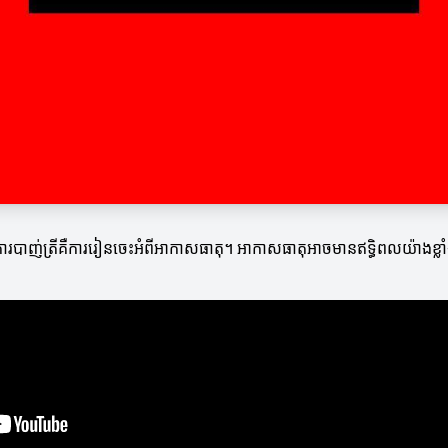
បាញ់ត្រីគឺការរៀនចេះអំពីអាកាសធាតុ។ អាកាសធាតុអាចមានឥទ្ធិពលយ៉ាងខ្លាំងលើក