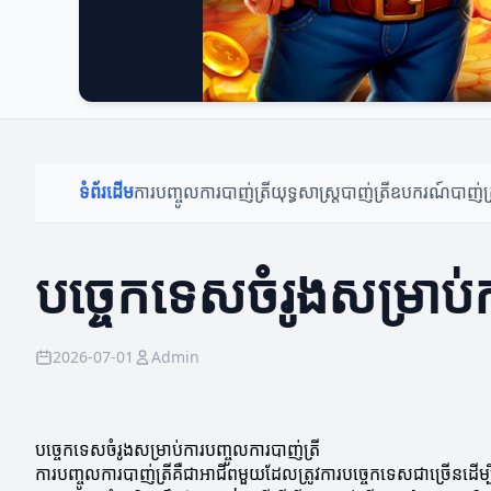
ទំព័រដើម
ការបញ្ចូលការបាញ់ត្រី
យុទ្ធសាស្ត្របាញ់ត្រី
ឧបករណ៍បាញ់ត្
បច្ចេកទេសចំរូងសម្រាប់ក
2026-07-01
Admin
បច្ចេកទេសចំរូងសម្រាប់ការបញ្ចូលការបាញ់ត្រី
ការបញ្ចូលការបាញ់ត្រីគឺជាអាជីពមួយដែលត្រូវការបច្ចេកទេសជាច្រើនដើម្ប