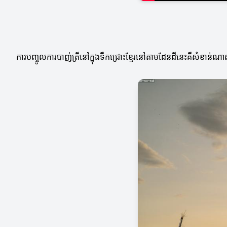
ការបញ្ចូលការបាញ់ត្រីនៅក្នុងទឹកជ្រោះខ្មែរនៅតាមដែនដីនេះគឺសំខាន់ណាស់។ ដ