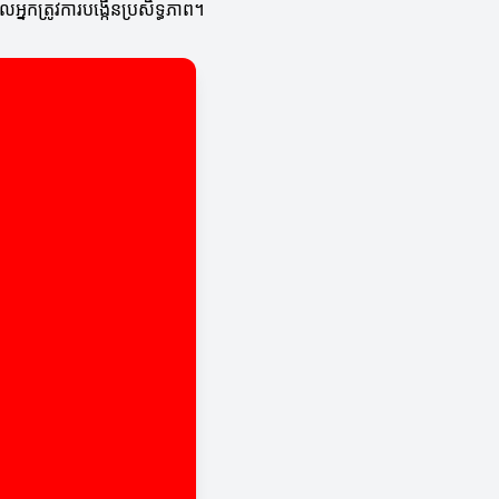
លអ្នកត្រូវការបង្កើនប្រសិទ្ធភាព។