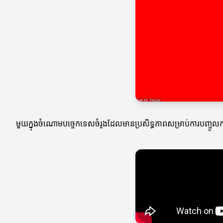
មួយក្នុងចំណោមបច្ចេកទេសចំរូងដែលមានប្រសិទ្ធភាពសម្រាប់ការបញ្ចូលការ