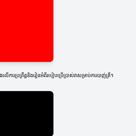
ារប្រព្រឹត្តនិងរៀនអំពីរបៀបប្រើប្រាស់វាសម្រាប់ការបាញ់ត្រី។