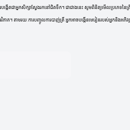
របង្កើតជាអ្នកសិក្សាស្វែងរកនៅជិតទឹក។ ជាជាងនេះ សូមពិនិត្យមើលប្រភេទនៃត្
ការវិភាគ។ តាមរយៈការបញ្ចូលការបាញ់ត្រី អ្នកអាចបង្កើនមេរៀនរបស់អ្នកនិងអភិវ