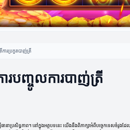
រី
ការប្រកួតបាញ់ត្រី
ារបញ្ចូលការបាញ់ត្រី
ីធានាប្រសិទ្ធភាព។ នៅក្នុងអត្ថបទនេះ យើងនឹងពិភាក្សាអំពីបច្ចេកទេសចំរូងដែ