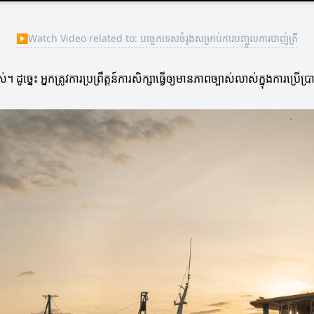
▶
Watch Video related to: បច្ចេកទេសចំរូងសម្រាប់ការបញ្ចូលការបាញ់ត្រី
ូច្នេះ អ្នកត្រូវការប្រព្រឹត្តន៍ការសិក្សាធ្វើឲ្យមានភាពច្បាស់លាស់ក្នុងការប្