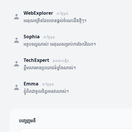
WebExplorer
៣ ថ្ងៃមុន
អរគុណច្រើនដែលបានផ្តល់ចំណេះដឹងថ្មីៗ។
Sophia
៣ ថ្ងៃមុន
អត្ថបទល្អណាស់! អរគុណសម្រាប់ការចែករំលែក។
TechExpert
មុននេះបន្តិច
ខ្លឹមសារមានប្រយោជន៍ខ្លាំងណាស់។
Emma
៣ ថ្ងៃមុន
ខ្ញុំពិតជាចូលចិត្តអានវាណាស់។
បញ្ចេញមតិ