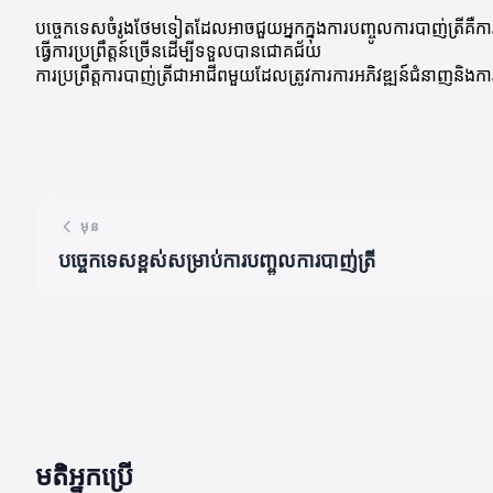
បច្ចេកទេសចំរូងថែមទៀតដែលអាចជួយអ្នកក្នុងការបញ្ចូលការបាញ់ត្រីគឺកា
ធ្វើការប្រព្រឹត្តន៍ច្រើនដើម្បីទទួលបានជោគជ័យ
ការប្រព្រឹត្តការបាញ់ត្រីជាអាជីពមួយដែលត្រូវការការអភិវឌ្ឍន៍ជំនាញនិង
មុន
បច្ចេកទេសខ្ពស់សម្រាប់ការបញ្ចូលការបាញ់ត្រី
មតិអ្នកប្រើ