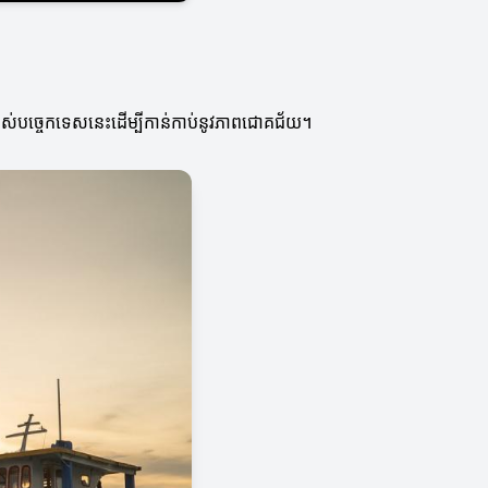
រើប្រាស់បច្ចេកទេសនេះដើម្បីកាន់កាប់នូវភាពជោគជ័យ។