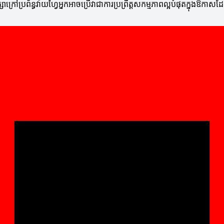
្រៅប្រព័ន្ធវ៉ាយហ្វៃអ្នកអាចប្រើវាជាការប្រព្រឹត្តសកម្មភាពល្អបំផុតក្នុងឱកាសដែ