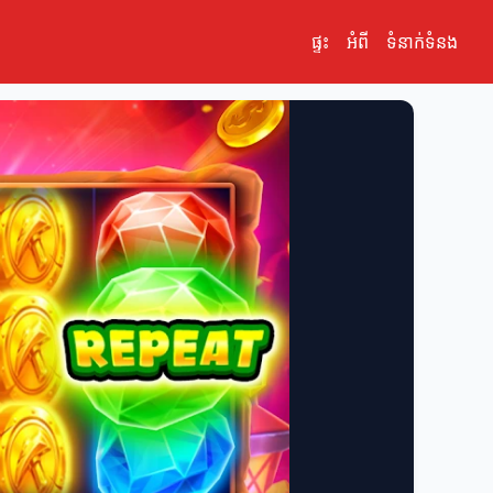
ផ្ទះ
អំពី
ទំនាក់ទំនង