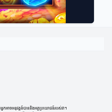
លអ្នកអាចអនុវត្តន៍បាននិងអត្ថប្រយោជន៍របស់វា។