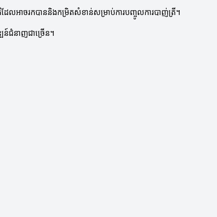
រីដែលអាចរកបាននិងកម្រិតសំខាន់សម្រាប់ការបញ្ចូលការបាញ់ត្រី។
ឌ្ឍន៍ជំនាញជាច្រើន។