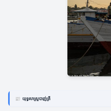
📰
យុទ្ធសាស្ត្របាញ់ត្រី