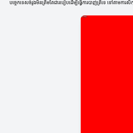
បច្ចេកទេសចំរូងមិនត្រឹមតែជារបៀបដើម្បីធ្វើការបាញ់ត្រីទេ ទៅតាមការសិក្សាក