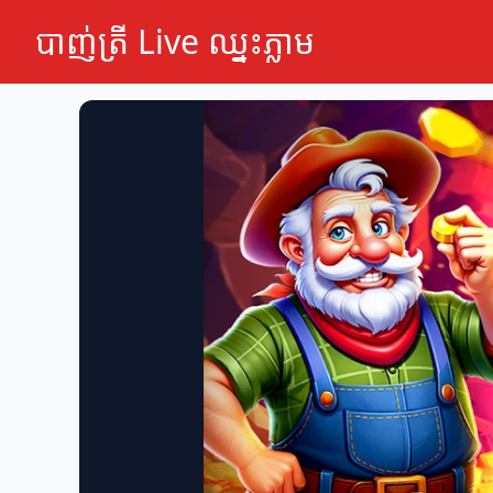
បាញ់ត្រី Live ឈ្នះភ្លាម