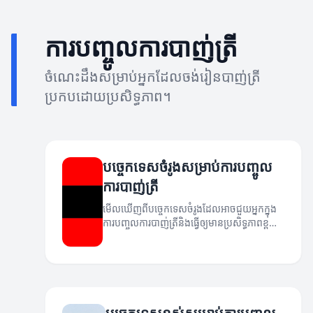
ការបញ្ចូលការបាញ់ត្រី
ចំណេះដឹងសម្រាប់អ្នកដែលចង់រៀនបាញ់ត្រី
ប្រកបដោយប្រសិទ្ធភាព។
បច្ចេកទេសចំរូងសម្រាប់ការបញ្ចូល
ការបាញ់ត្រី
មើលឃើញពីបច្ចេកទេសចំរូងដែលអាចជួយអ្នកក្នុង
ការបញ្ចូលការបាញ់ត្រីនិងធ្វើឲ្យមានប្រសិទ្ធភាពខ្ពស់
ក្នុងអាជីពនេះ។