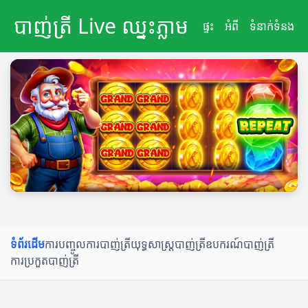
បាញ់ត្រី Live ឈ្នះភ្លាម
ផ្ទះ
អំពី
ទំនាក់ទំនង
ទំព័រដើម
ការបញ្ចូលការបាញ់ត្រី
យុទ្ធសាស្ត្របាញ់ត្រី
ឧបករណ៍បាញ់ត្រី
ការប្រកួតបាញ់ត្រី