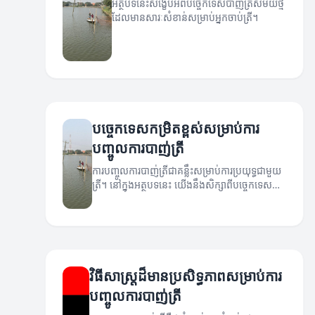
អត្ថបទនេះសង្ខេបអំពីបច្ចេកទេសបាញ់ត្រីសម័យថ្មី
ដែលមានសារៈសំខាន់សម្រាប់អ្នកចាប់ត្រី។
បច្ចេកទេសកម្រិតខ្ពស់សម្រាប់ការ
បញ្ចូលការបាញ់ត្រី
ការបញ្ចូលការបាញ់ត្រីជាគន្លឹះសម្រាប់ការប្រយុទ្ធជាមួយ
ត្រី។ នៅក្នុងអត្ថបទនេះ យើងនឹងសិក្សាពីបច្ចេកទេស
កម្រិតខ្ពស់ដែលអាចជួយឲ្យអ្នកទទួលបានផលិតផលល្អ
ប្រសើរ។
វិធីសាស្ត្រដ៏មានប្រសិទ្ធភាពសម្រាប់ការ
បញ្ចូលការបាញ់ត្រី