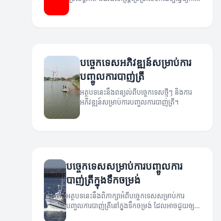
បាញ់ត្រីកាន់តែមានប្រសិទ្ធភាព។
បច្ចេកទេសអភិវឌ្ឍន៍សម្រាប់ការ
បញ្ចូលការបាញ់ត្រី
អត្ថបទនេះនឹងពន្យល់ពីបច្ចេកទេសថ្មីៗ និងការ
អភិវឌ្ឍន៍សម្រាប់ការបញ្ចូលការបាញ់ត្រី។
បច្ចេកទេសសម្រាប់ការបញ្ចូលការ
បាញ់ត្រីក្នុងទឹកចម្រង់
អត្ថបទនេះនឹងពិភាក្សាអំពីបច្ចេកទេសសម្រាប់ការ
បញ្ចូលការបាញ់ត្រីនៅក្នុងទឹកចម្រង់ ដែលអាចជួយឲ្យ
អ្នកទាំងនោះបានឈ្នះការបាញ់ត្រីយ៉ាងមាន