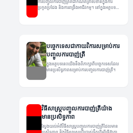
ការបញ្ចូលការបាញ់ត្រីគឺជាកំណត់ត្រាសំខាន់ក្នុងការ
ប្រកួតប្រជែង និងការពង្រឹងអាជីវកម្ម។ នៅក្នុងអត្ថបទ
នេះយើងនឹងស្វែងយល់អំពីវិធីសាស្ត្រដ៏មានប្រសិទ្ធភាព
សម្រាប់ការបញ្ចូលការបាញ់ត្រី។
បច្ចេកទេសជាកាយវិការសម្រាប់ការ
បញ្ចូលការបាញ់ត្រី
ក្នុងអត្ថបទនេះយើងនឹងពិភាក្សាពីបច្ចេកទេសដែល
មានប្រសិទ្ធភាពសម្រាប់ការបញ្ចូលការបាញ់ត្រី។
វិធីសាស្ត្របញ្ចូលការបាញ់ត្រីយ៉ាង
មានប្រសិទ្ធភាព
ស្វែងយល់អំពីវិធីសាស្ត្របញ្ចូលការបាញ់ត្រីដែលមាន
ប្រសិទ្ធភាព និងវិធីសាស្ត្រប្រើប្រាស់ទឹកដើម្បីធ្វើឱ្យការ