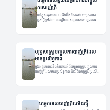
បច្ចេកទេសខ្ពស់សម្រាប់ការបញ្ចូល
ការបាញ់ត្រី
នៅក្នុងអត្ថបទនេះ យើងនឹងពិភាគថា បច្ចេកទេស
ខ្ពស់អ្វីខ្លះដែលអាចប្រើបានសម្រាប់ការបញ្ចូលការ
បាញ់ត្រី។
យុទ្ធសាស្ត្របញ្ចូលការបាញ់ត្រីដែល
មានប្រសិទ្ធភាព
ក្នុងអត្ថបទនេះនឹងនិយាយអំពីយុទ្ធសាស្ត្របញ្ចូលការ
បាញ់ត្រីដែលមានប្រសិទ្ធភាព និងវិធីសាស្ត្រដ៏ប្រសើរ
ដើម្បីទទួលបានឈុតត្រី។
បច្ចេកទេសបាញ់ត្រីសម័យថ្មី