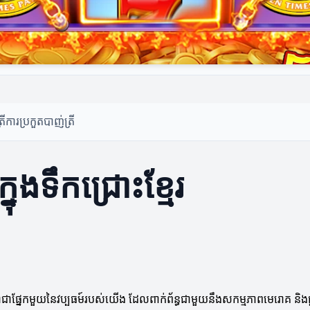
រី
ការប្រកួតបាញ់ត្រី
នុងទឹកជ្រោះខ្មែរ
វាជាផ្នែកមួយនៃវប្បធម៍របស់យើង ដែលពាក់ព័ន្ធជាមួយនឹងសកម្មភាពមេរោគ និងផ្