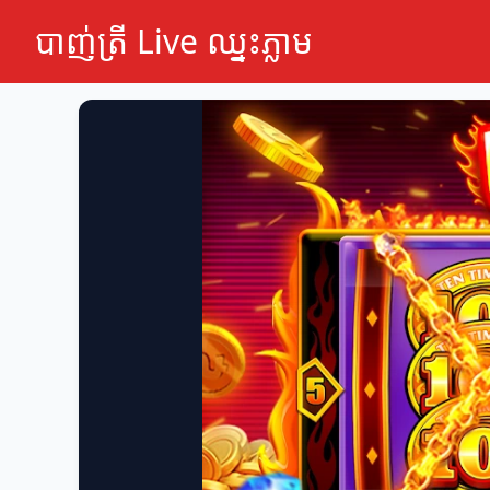
បាញ់ត្រី Live ឈ្នះភ្លាម