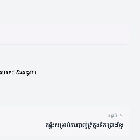
សាងសមាគម និងសង្គម។
បន្ទាប់
គន្លឹះសម្រាប់ការបាញ់ត្រីក្នុងទឹកជ្រោះខ្មែរ