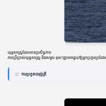
យុទ្ធសាស្ត្រដែលមានប្រសិទ្ធភាព
ការប្រើប្រាស់យុទ្ធសាស្ត្រ និងសម្ភារៈខុសៗគ្នាអាចជួយឱ្យអ្នកប្រកួតប្រជែង
📰
ការប្រកួតបាញ់ត្រី