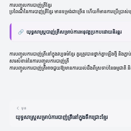
ការបញ្ចូលការបាញ់ត្រីខ្មែរ
ប្រពៃណីនៃការបាញ់ត្រីខ្មែរ មានទម្រង់ជាច្រើន ហើយក៏មានការប្រើប្រាស
🔗
យុទ្ធសាស្ត្របាញ់ត្រីសម្រាប់ការអនុវត្តប្រកបដោយនិរន្តរ
ការបញ្ចូលការបាញ់ត្រីនៅក្នុងវប្បធម៌ខ្មែរ គួរត្រូវបានថ្នាក់គ្នាឡើងថ្មី ន
សារសំខាន់នៃការបញ្ចូលការបាញ់ត្រី
ការបញ្ចូលការបាញ់ត្រីអាចជួយឱ្យមានការយល់ដឹងពីស្រទាប់នៃធម្មជាតិ ន
មុន
យុទ្ធសាស្ត្រសម្រាប់ការបាញ់ត្រីនៅក្នុងទឹកជ្រោះខ្មែរ