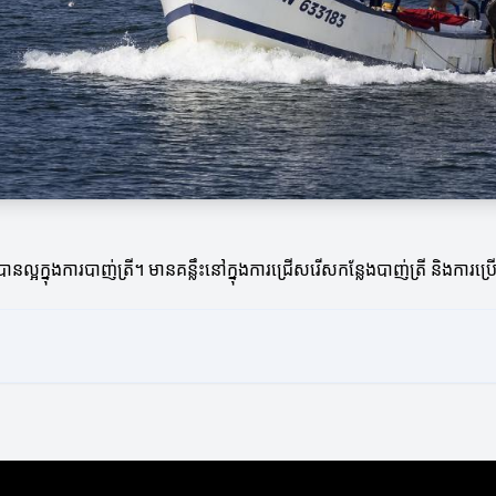
បានល្អក្នុងការបាញ់ត្រី។ មានគន្លឹះនៅក្នុងការជ្រើសរើសកន្លែងបាញ់ត្រី និងការប្រើ