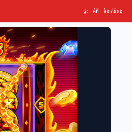
ផ្ទះ
អំពី
ទំនាក់ទំនង