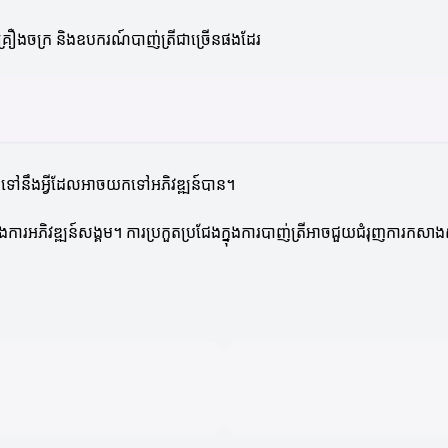
់គ្រឿងចក្រ និងឧបករណ៍បាញ់ត្រីជាច្រើនផងដែរ
ិងភ្ជាប់ទៅនឹងអ្វីដែលអាចយកទៅអភិវឌ្ឍន៍បាន។
ិងការអភិវឌ្ឍន៍សង្គម។ ការប្រកួតប្រជែងក្នុងការបាញ់ត្រីអាចជួយជំរុញការក