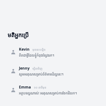
មតិអ្នកប្រើ
Kevin
មុននេះបន្តិច
ពិតជាអ្វីដែលខ្ញុំកំពុងស្វែងរក។
Jenny
ម្សិលមិញ
សូមអរគុណសម្រាប់ព័ត៌មានដ៏ល្អនេះ។
Emma
១០ នាទីមុន
អត្ថបទល្អណាស់! អរគុណសម្រាប់ការចែករំលែក។