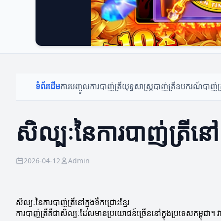
ទំព័រដើម
ការបញ្ចូលការបាញ់ត្រី
យុទ្ធសាស្ត្របាញ់ត្រី
ឧបករណ៍បាញ់ត្
សិល្បៈនៃការបាញ់ត្រីនៅក្
2026-04-12
Admin
សិល្បៈនៃការបាញ់ត្រីនៅក្នុងទឹកជ្រោះខ្មែរ
ការបាញ់ត្រីគឺជាសិល្បៈដែលមានប្រយោជន៍ច្រើននៅក្នុងប្រទេសកម្ពុជា។ 