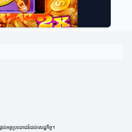
តល់អត្ថប្រយោជន៍ដល់សេដ្ឋកិច្ច។