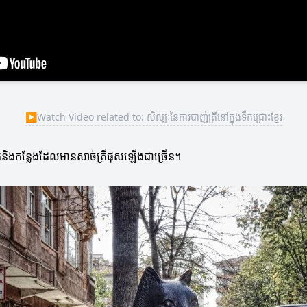
▶
Watch Video related to: សិល្បៈនៃការបាញ់ត្រីនៅក្នុងទឹកជ្រោះខ្មែរ
យទឹកនិងកន្លែងដែលមានសាច់ត្រីផុសឡើងជាច្រើន។