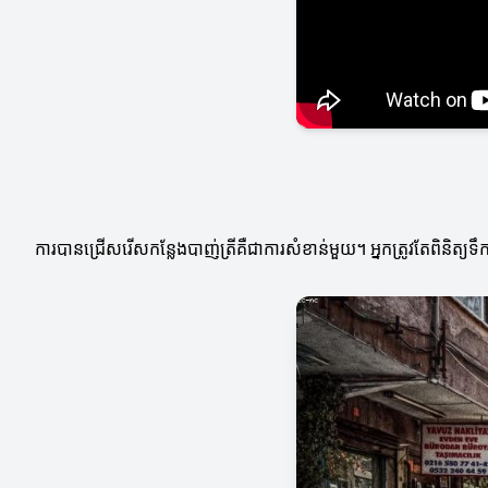
ការបានជ្រើសរើសកន្លែងបាញ់ត្រីគឺជាការសំខាន់មួយ។ អ្នកត្រូវតែពិនិត្